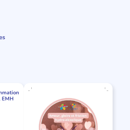
es
ommation
E, EMH