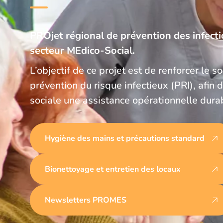
PROjet régional de prévention des infecti
secteur MEdico-Social.
L’objectif de ce projet est de renforcer le s
prévention du risque infectieux (PRI), afin 
sociale une assistance opérationnelle dura
Hygiène des mains et précautions standard
Bionettoyage et entretien des locaux
Newsletters PROMES