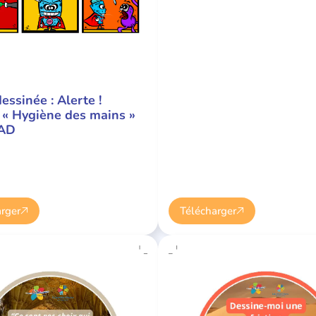
essinée : Alerte !
 « Hygiène des mains »
AD
rger
Télécharger