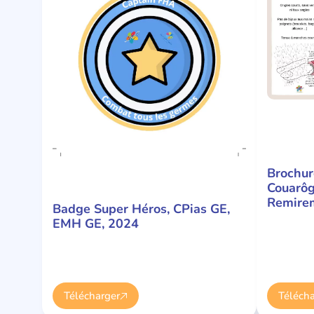
Brochur
Couarôg
Remire
Badge Super Héros, CPias GE,
EMH GE, 2024
Télécharger
Télécha