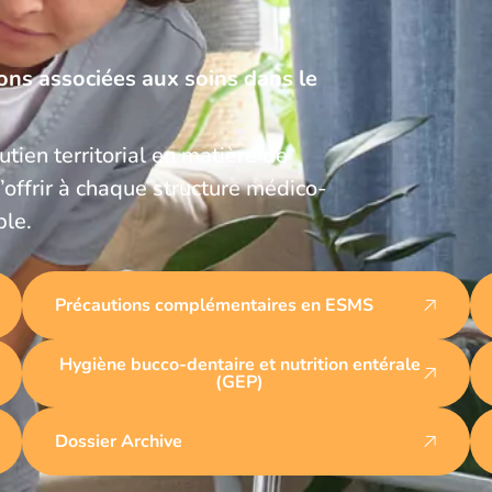
ons associées aux soins dans le
outien territorial en matière de
d’offrir à chaque structure médico-
ble.
Précautions complémentaires en ESMS
Hygiène bucco-dentaire et nutrition entérale
(GEP)
Dossier Archive