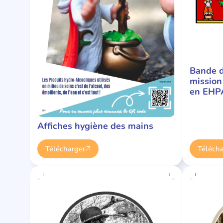
Bande d
mission
en EHP
Affiches hygiène des mains
Télécharger
Télécha