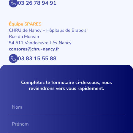
03 26 78 94 91
É
quipe SPARES
CHRU de Nancy – Hôpitaux de Brabois
Rue du Morvan
54 511 Vandoeuvre-Lès-Nancy
consores@chru-nancy.fr
03 83 15 55 88
Complétez le formulaire ci-dessous, nous
reviendrons vers vous rapidement.