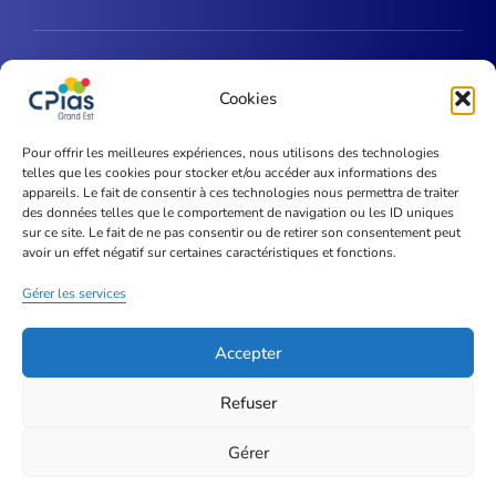
Une question ?
Cookies
Contactez-nous
Pour offrir les meilleures expériences, nous utilisons des technologies
telles que les cookies pour stocker et/ou accéder aux informations des
Espace privé
appareils. Le fait de consentir à ces technologies nous permettra de traiter
des données telles que le comportement de navigation ou les ID uniques
sur ce site. Le fait de ne pas consentir ou de retirer son consentement peut
cpias.grand-est@chru-nancy.fr
avoir un effet négatif sur certaines caractéristiques et fonctions.
03 83 15 55 88
Gérer les services
CHRU de Nancy – Hôpitaux de Brabois
Rue de Morvan
Accepter
54 511 Vandoeuvre-Lès-Nancy
Refuser
Mentions légales
Vie privée
Cookies
Gérer