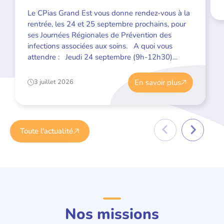
Le CPias Grand Est vous donne rendez-vous à la
rentrée, les 24 et 25 septembre prochains, pour
ses Journées Régionales de Prévention des
infections associées aux soins. A quoi vous
attendre : Jeudi 24 septembre (9h-12h30)
: Infections fongiques : risques et solutions Jeudi
24 septembre (14h-17h30) : Prévention de la
En savoir plus
3 juillet 2026
transmission : nouveaux outils Vendredi 25
septembre (9h-12h30) : Vaccination : […]
Toute l'actualité
Nos missions