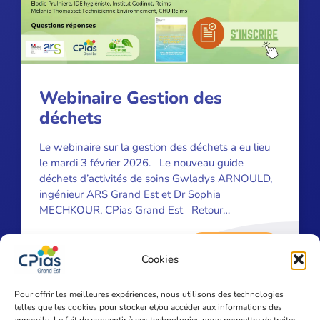
Webinaire Gestion des
déchets
Le webinaire sur la gestion des déchets a eu lieu
le mardi 3 février 2026. Le nouveau guide
déchets d’activités de soins Gwladys ARNOULD,
ingénieur ARS Grand Est et Dr Sophia
MECHKOUR, CPias Grand Est Retour
d’expérience en ES Elodie PRULHIERE, IDE
hygiéniste, Institut Godinot, Reims Mélanie
En savoir plus
12 février 2026
THOMASSET, Technicienne Environnement, CHU
Cookies
Reims […]
Pour offrir les meilleures expériences, nous utilisons des technologies
telles que les cookies pour stocker et/ou accéder aux informations des