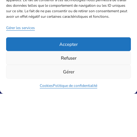
appareils. Le fait de consentir à ces technologies nous permettra de traiter
des données telles que le comportement de navigation ou les ID uniques
sur ce site. Le fait de ne pas consentir ou de retirer son consentement peut
avoir un effet négatif sur certaines caractéristiques et fonctions.
Gérer les services
Accepter
Refuser
Webinaire Prévention et
Gérer
gestion des TIAC
Cookies
Politique de confidentialité
Le CPias Grand Est vous propose un webinaire
ayant pour sujet la prévention et la gestion des
toxi-infections alimentaires collectives le 23
septembre 2025 de 14h à 16h. Programme et
inscription
En savoir plus
1 septembre 2025