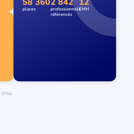
58 360
2 842
12
places
professionnels
EMH
référencés
 CPias.