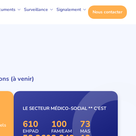
cuments
Surveillance
Signalement
Nous contacter
ns (à venir)
LE SECTEUR MÉDICO-SOCIAL ** C'EST
610
100
73
els
EHPAD
FAM/EAM
MAS