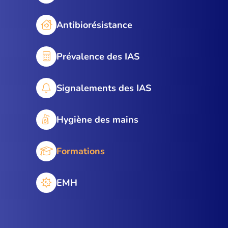
Antibiorésistance
Prévalence des IAS
Signalements des IAS
Hygiène des mains
Formations
EMH