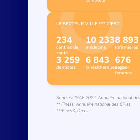
complets
LE SECTEUR VILLE *** C'EST
234
10 233
8 893
centres de
médecins
infirmières
santé
3 259
6 843
676
dentistes
kinésithérapeutes
sages-
femmes
Sources: *SAE 2022, Annuaire national des
** Finess, Annuaire national des CPias.
***FinesS, Drees.