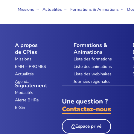
Missions
Actualités
Formations & Animations
Do
A propos
Formations &
de CPias
Animations
Missions
Liste des formations
EMH – PROMES
Liste des animations
Actualités
Liste des webinaires
Agenda
Journées régionales
Signalement
Modalités
Une question ?
Alerte BHRe
E-Sin
Contactez-nous
Espace privé