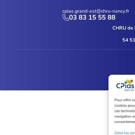
cpias.grand-est@chru-nancy.fr
03 83 15 55 88
CHRU de 
54 5
Pour offrir 
cookies pour
ces technolo
navigation ou
consentement 
Gérer les ser