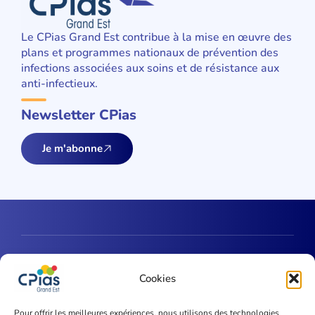
Le CPias Grand Est contribue à la mise en œuvre des
plans et programmes nationaux de prévention des
infections associées aux soins et de résistance aux
anti-infectieux.
Newsletter CPias
Je m'abonne
Une question ?
Cookies
Contactez-nous
Pour offrir les meilleures expériences, nous utilisons des technologies